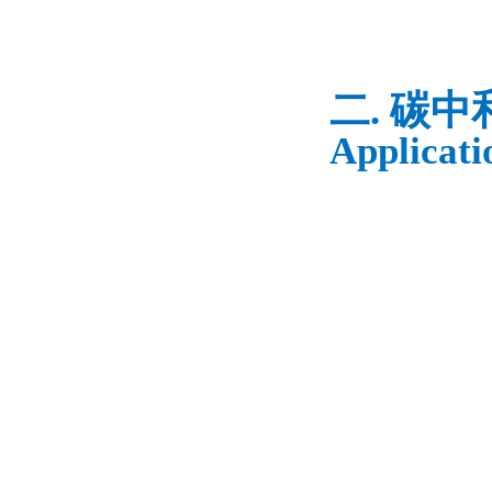
二. 碳
Applicati