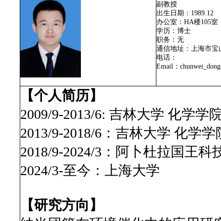
副教授
出生日期：1989.12
办公室：
HA楼105室
学历：
博士
职务：
无
通信地址：上海市宝
电话：
Email：
chunwei_dong
【个人简历】
200
9
/9-20
13
/
6
:
吉林大学 化学学院
20
13
/9-201
8
/
6
：
吉林大学 化学学
20
18
/
9
-20
24
/
3
：
阿卜杜拉国王科技
202
4
/
3
-至今：
上海大学
【
研究方向
】