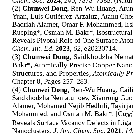
Chem. Soc.
2024
,
146
, 7373–7385
. (Natu
(2)
Chunwei Dong
,
Ren-Wu Huang, Arun
Yuan, Luis Gutiérrez-Arzaluz, Atanu Gho
Badriah Alamer, Omar F. Mohammed, Irs
Rueping
*
, Osman M. Bakr
*,
Isostructura
Reveals Pivotal Role of One Surface Ato
Chem.
Int. Ed.
2023
,
62
,
e20230714
.
Chunwei Dong
, Saidkhodzha Nema
(3)
Bakr
*,
Atomically Precise Copper Nanoc
Structures, and Properties
,
Atomically P
Chapter 8
,
Pages
257–283
.
(4)
Chunwei Dong
, Ren-Wu Huang, Caili
Saidkhodzha Nematulloev, Xianrong Guo
Alamer, Mohamed Nejib Hedhili, Tayirjan
Mohammed, and Osman M. Bakr*
,
[Cu
36
Reveals Surface Vacancy Defects in Liga
Nanoclusters
,
J. Am. Chem. Soc.
2021
,
14