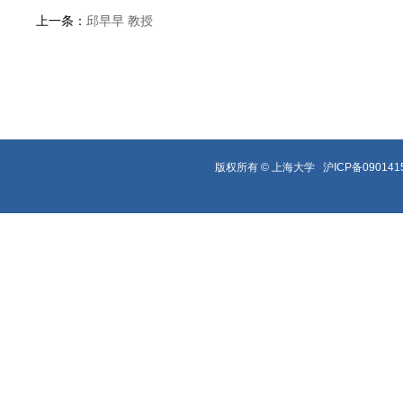
上一条：
邱早早 教授
版权所有 ©
上海大学
沪ICP备090141